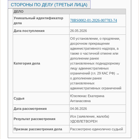
СТОРОНЫ ПО ДЕЛУ (ТРЕТЬИ ЛИЦА)
ДЕЛО
Уникальный идентификатор
78RS0002-01-2026-007783-74
дела
Дата поступления
26.05.2026
Об установлении, о продлении,
досрочном прекращении
административного надзора, а
также о частичной отмене или
дополнении ранее
Категория дела
установленных поднадзорному
лицу административных
ограничений (гл. 29 КАС РФ) →
о дополнении ранее
установленных
административных ограничений
Юзелюнас Екатерина
Судья
Антанасовна
Дата рассмотрения
04.06.2026
Иск (заявление, жалоба)
Результат рассмотрения
УДОВЛЕТВОРЕН
Признак рассмотрения дела
Рассмотрено единолично судьей