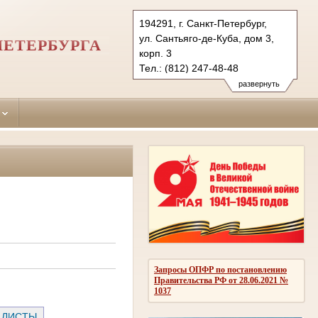
194291, г. Санкт-Петербург,
ул. Сантьяго-де-Куба, дом 3,
ПЕТЕРБУРГА
корп. 3
Тел.: (812) 247-48-48
247-48-03
развернуть
247-48-04 (приемн.)
vbr.spb@sudrf.ru
Запросы ОПФР по постановлению
Правительства РФ от 28.06.2021 №
1037
 ЛИСТЫ