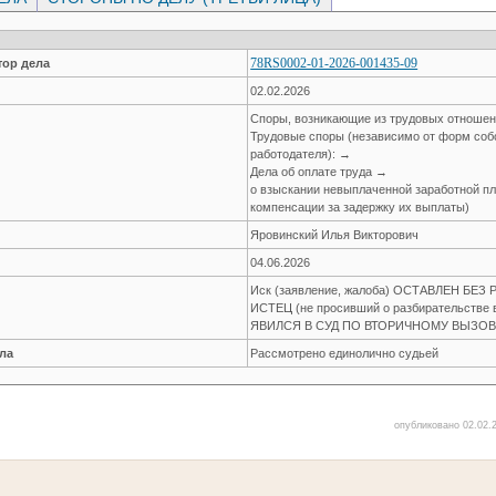
78RS0002-01-2026-001435-09
ор дела
02.02.2026
Споры, возникающие из трудовых отноше
Трудовые споры (независимо от форм соб
работодателя): →
Дела об оплате труда →
о взыскании невыплаченной заработной пла
компенсации за задержку их выплаты)
Яровинский Илья Викторович
04.06.2026
Иск (заявление, жалоба) ОСТАВЛЕН БЕ
ИСТЕЦ (не просивший о разбирательстве в
ЯВИЛСЯ В СУД ПО ВТОРИЧНОМУ ВЫЗО
ла
Рассмотрено единолично судьей
опубликовано 02.02.2