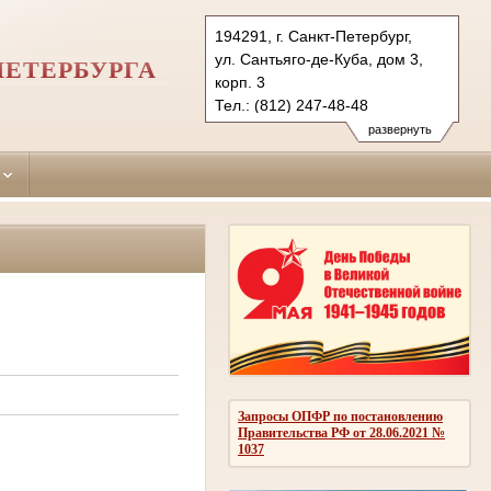
194291, г. Санкт-Петербург,
ул. Сантьяго-де-Куба, дом 3,
ПЕТЕРБУРГА
корп. 3
Тел.: (812) 247-48-48
247-48-03
развернуть
247-48-04 (приемн.)
vbr.spb@sudrf.ru
Запросы ОПФР по постановлению
Правительства РФ от 28.06.2021 №
1037