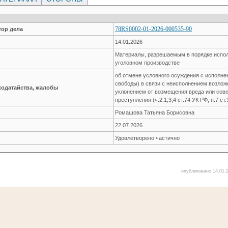
78RS0002-01-2026-000535-90
ор дела
14.01.2026
Материалы, разрешаемым в порядке испол
уголовном производстве
об отмене условного осуждения с исполне
свободы) в связи с неисполнением возлож
ходатайства, жалобы
уклонением от возмещения вреда или сов
преступления (ч.2.1,3,4 ст.74 УК РФ, п.7 ст
Ромашова Татьяна Борисовна
22.07.2026
Удовлетворено частично
опубликовано 14.01.2