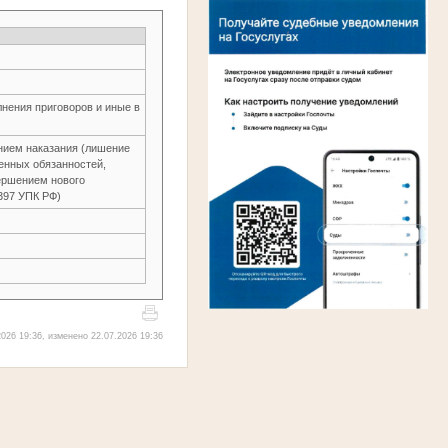
нения приговоров и иные в
нием наказания (лишение
енных обязанностей,
ершением нового
.397 УПК РФ)
026 19:36, изменено 22.07.2026 19:36