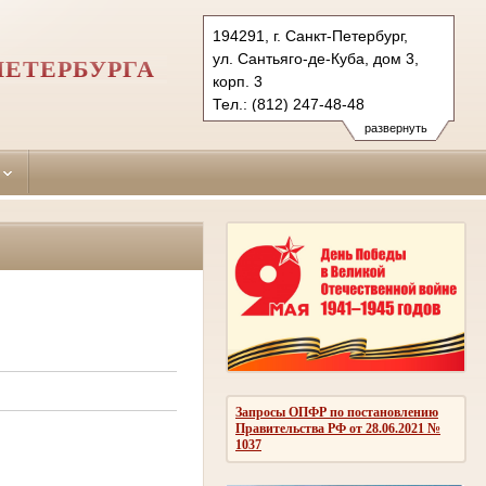
194291, г. Санкт-Петербург,
ул. Сантьяго-де-Куба, дом 3,
ПЕТЕРБУРГА
корп. 3
Тел.: (812) 247-48-48
247-48-03
развернуть
247-48-04 (приемн.)
vbr.spb@sudrf.ru
Запросы ОПФР по постановлению
Правительства РФ от 28.06.2021 №
1037