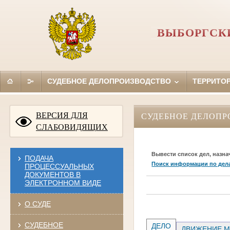
ВЫБОРГСКИ
СУДЕБНОЕ ДЕЛОПРОИЗВОДСТВО
ТЕРРИТО
ВЕРСИЯ ДЛЯ
СУДЕБНОЕ ДЕЛОПР
СЛАБОВИДЯЩИХ
Вывести список дел, назна
ПОДАЧА
Поиск информации по дел
ПРОЦЕССУАЛЬНЫХ
ДОКУМЕНТОВ В
ЭЛЕКТРОННОМ ВИДЕ
О СУДЕ
СУДЕБНОЕ
ДЕЛО
ДВИЖЕНИЕ М