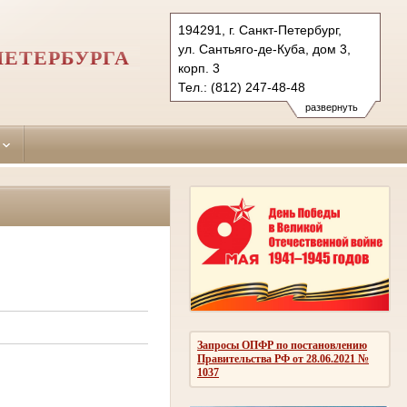
194291, г. Санкт-Петербург,
ул. Сантьяго-де-Куба, дом 3,
ПЕТЕРБУРГА
корп. 3
Тел.: (812) 247-48-48
247-48-03
развернуть
247-48-04 (приемн.)
vbr.spb@sudrf.ru
Запросы ОПФР по постановлению
Правительства РФ от 28.06.2021 №
1037