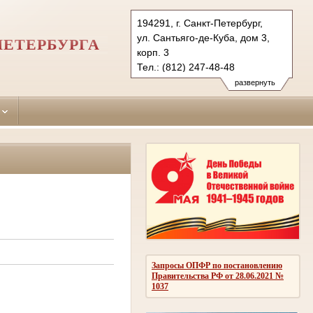
194291, г. Санкт-Петербург,
ул. Сантьяго-де-Куба, дом 3,
ПЕТЕРБУРГА
корп. 3
Тел.: (812) 247-48-48
247-48-03
развернуть
247-48-04 (приемн.)
vbr.spb@sudrf.ru
Запросы ОПФР по постановлению
Правительства РФ от 28.06.2021 №
1037