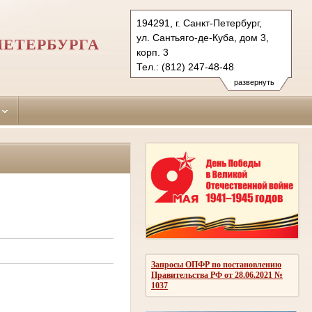
194291, г. Санкт-Петербург,
ул. Сантьяго-де-Куба, дом 3,
ПЕТЕРБУРГА
корп. 3
Тел.: (812) 247-48-48
247-48-03
развернуть
247-48-04 (приемн.)
vbr.spb@sudrf.ru
Запросы ОПФР по постановлению
Правительства РФ от 28.06.2021 №
1037