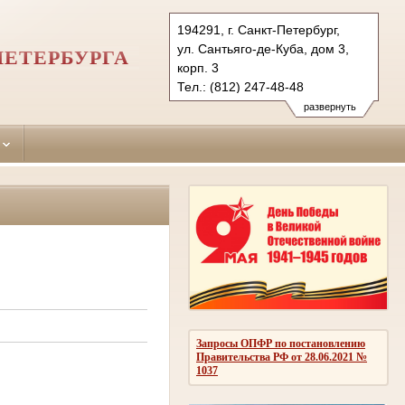
194291, г. Санкт-Петербург,
ул. Сантьяго-де-Куба, дом 3,
ПЕТЕРБУРГА
корп. 3
Тел.: (812) 247-48-48
247-48-03
развернуть
247-48-04 (приемн.)
vbr.spb@sudrf.ru
Запросы ОПФР по постановлению
Правительства РФ от 28.06.2021 №
1037