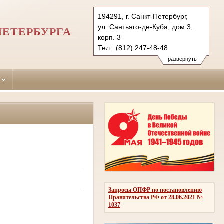
194291, г. Санкт-Петербург,
ул. Сантьяго-де-Куба, дом 3,
ПЕТЕРБУРГА
корп. 3
Тел.: (812) 247-48-48
247-48-03
развернуть
247-48-04 (приемн.)
vbr.spb@sudrf.ru
Запросы ОПФР по постановлению
Правительства РФ от 28.06.2021 №
1037