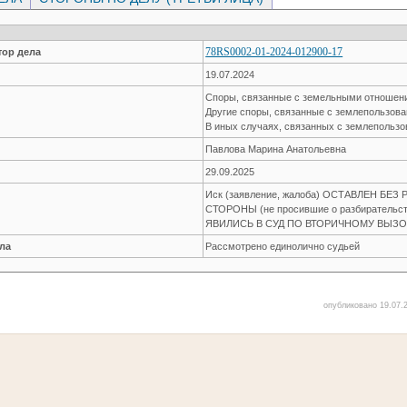
78RS0002-01-2024-012900-17
ор дела
19.07.2024
Споры, связанные с земельными отноше
Другие споры, связанные с землепользов
В иных случаях, связанных с землепольз
Павлова Марина Анатольевна
29.09.2025
Иск (заявление, жалоба) ОСТАВЛЕН БЕ
СТОРОНЫ (не просившие о разбирательств
ЯВИЛИСЬ В СУД ПО ВТОРИЧНОМУ ВЫЗ
ла
Рассмотрено единолично судьей
опубликовано 19.07.2