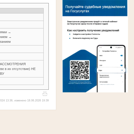
ниями →
анием →
ованием
З РАССМОТРЕНИЯ
е в их отсутствие) НЕ
ОВУ
024 13:36, изменено 18.06.2026 19:39