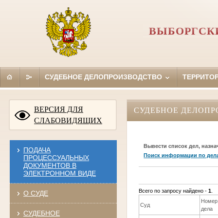
ВЫБОРГСКИ
СУДЕБНОЕ ДЕЛОПРОИЗВОДСТВО
ТЕРРИТО
ВЕРСИЯ ДЛЯ
СУДЕБНОЕ ДЕЛОПР
СЛАБОВИДЯЩИХ
Вывести список дел, назна
ПОДАЧА
Поиск информации по дел
ПРОЦЕССУАЛЬНЫХ
ДОКУМЕНТОВ В
ЭЛЕКТРОННОМ ВИДЕ
Всего по запросу найдено -
1
.
О СУДЕ
Номер
Суд
дела
СУДЕБНОЕ