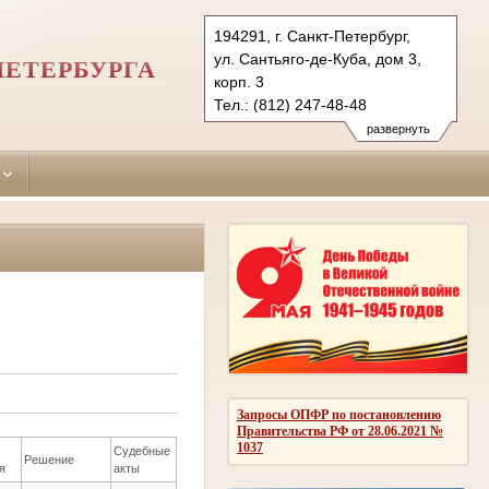
194291, г. Санкт-Петербург,
ул. Сантьяго-де-Куба, дом 3,
ПЕТЕРБУРГА
корп. 3
Тел.: (812) 247-48-48
247-48-03
развернуть
247-48-04 (приемн.)
vbr.spb@sudrf.ru
Запросы ОПФР по постановлению
Правительства РФ от 28.06.2021 №
1037
Судебные
Решение
я
акты