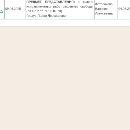
ПРЕДМЕТ ПРЕДСТАВЛЕНИЯ:
о замене
Фатеенкова
исправительных работ лишением свободы
09.06.2025
Валерия
04.08.2
25
(пп.в п.2 ст.397 УПК РФ)
Алексеевна
Гераус Павел Ярославович