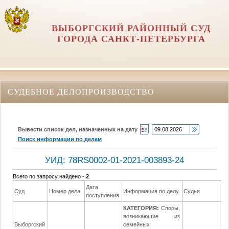
ВЫБОРГСКИЙ РАЙОННЫЙ СУД
ГОРОДА САНКТ-ПЕТЕРБУРГА
СУДЕБНОЕ ДЕЛОПРОИЗВОДСТВО
Вывести список дел, назначенных на дату
Поиск информации по делам
УИД: 78RS0002-01-2021-003893-24
Всего по запросу найдено -
2
.
Дата
Да
Суд
Номер дела
Информация по делу
Судья
поступления
ре
КАТЕГОРИЯ:
Споры,
возникающие из
Выборгский
семейных