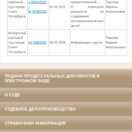
районный
2-5645/2021
правоотношений →
Павлова
суд города
~
01.04.2021
О взыскании
Марина
30
Санкт-
М-3038/2021
алиментов на
Анатольевна
Петербурга
содержание
несовершеннолетних
детей
Выборгский
районный
Павлова
суд города
13-538/2026
06.04.2026
Информация скрыта
Марина
04
Санкт-
Анатольевна
Петербурга
ПОДАЧА ПРОЦЕССУАЛЬНЫХ ДОКУМЕНТОВ В
ЭЛЕКТРОННОМ ВИДЕ
О СУДЕ
СУДЕБНОЕ ДЕЛОПРОИЗВОДСТВО
СПРАВОЧНАЯ ИНФОРМАЦИЯ