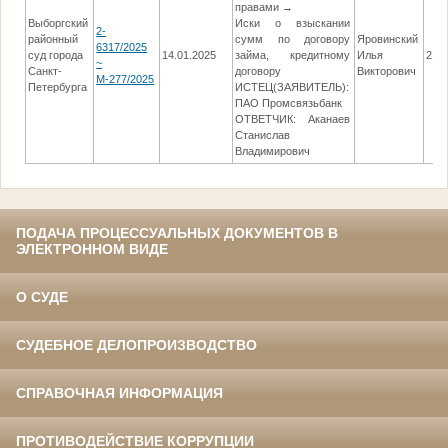
правами →
Выборгский
Иски о взыскании
2-
районный
сумм по договору
Яровинский
6317/2025
суд города
14.01.2025
займа, кредитному
Илья
21.1
~
Санкт-
договору
Викторович
М-277/2025
Петербурга
ИСТЕЦ(ЗАЯВИТЕЛЬ):
ПАО Промсвязьбанк
ОТВЕТЧИК: Аканаев
Станислав
Владимирович
ПОДАЧА ПРОЦЕССУАЛЬНЫХ ДОКУМЕНТОВ В
ЭЛЕКТРОННОМ ВИДЕ
О СУДЕ
СУДЕБНОЕ ДЕЛОПРОИЗВОДСТВО
СПРАВОЧНАЯ ИНФОРМАЦИЯ
ПРОТИВОДЕЙСТВИЕ КОРРУПЦИИ