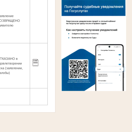
аявление
ОЗВРАЩЕНО
аявителю
ТКАЗАНО в
довлетворении
ска (заявлении,
алобы)