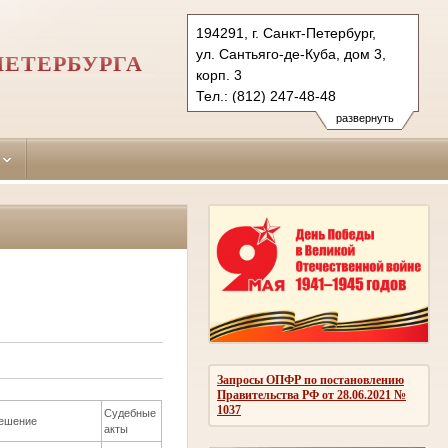
194291, г. Санкт-Петербург,
ул. Сантьяго-де-Куба, дом 3,
ПЕТЕРБУРГА
корп. 3
Тел.: (812) 247-48-48
247-48-03
развернуть
247-48-04 (приемн.)
vbr.spb@sudrf.ru
Запросы ОПФР по постановлению
Правительства РФ от 28.06.2021 №
1037
Судебные
ешение
акты