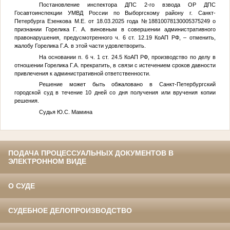
Постановление инспектора ДПС 2-го взвода ОР ДПС
Госавтоинспекции УМВД России по Выборгскому району г. Санкт-
Петербурга
Езенкова М.Е.
от 18.03.2025 года №18810078130005375249 о
признании
Горелика Г. А.
виновным в совершении административного
правонарушения, предусмотренного ч. 6 ст. 12.19 КоАП РФ, – отменить,
жалобу
Горелика Г.А.
в этой части удовлетворить.
На основании п. 6 ч. 1 ст. 24.5 КоАП РФ, производство по делу в
отношении
Горелика Г.А.
прекратить, в связи с истечением сроков давности
привлечения к административной ответственности.
Решение может быть обжаловано в Санкт-Петербургский
городской суд в течение 10 дней со дня получения или вручения копии
решения.
Судья Ю.С. Мамина
ПОДАЧА ПРОЦЕССУАЛЬНЫХ ДОКУМЕНТОВ В
ЭЛЕКТРОННОМ ВИДЕ
О СУДЕ
СУДЕБНОЕ ДЕЛОПРОИЗВОДСТВО