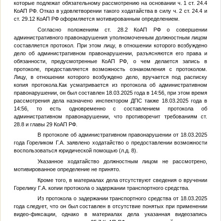
которые подлежат обязательному рассмотрению на основании ч. 1 ст. 24.4
КоАП РФ. Отказ в удовлетворении такого ходатайства в силу ч. 2 ст. 24.4 и
ст. 29.12 КоАП РФ оформляется мотивированным определением.
Согласно положениям ст. 28.2 КоАП РФ о совершении
административного правонарушения уполномоченным должностным лицом
составляется протокол. При этом лицу, в отношении которого возбуждено
дело об административном правонарушении, разъясняются его права и
обязанности, предусмотренные КоАП РФ, о чем делается запись в
протоколе, предоставляется возможность ознакомления с протоколом.
Лицу, в отношении которого возбуждено дело, вручается под расписку
копия протокола.Как усматривается из протокола об административном
правонарушении, он был составлен 18.03.2025 года в 14:56, при этом время
рассмотрения дела назначено инспектором ДПС также 18.03.2025 года в
14:56, то есть одновременно с составлением протокола об
административном правонарушении, что противоречит требованиям ст.
28.8 и главы 29 КоАП РФ.
В протоколе об административном правонарушении от 18.03.2025
года
Гореликом Г.А.
заявлено ходатайство о предоставлении возможности
воспользоваться юридической помощью (л.д. 8).
Указанное ходатайство должностным лицом не рассмотрено,
мотивированное определение не принято.
Кроме того, в материалах дела отсутствуют сведения о вручении
Горелику Г.А.
копии протокола о задержании транспортного средства.
Из протокола о задержании транспортного средства от 18.03.2025
года следует, что он был составлен в отсутствие понятых при применении
видео-фиксации, однако в материалах дела указанная видеозапись