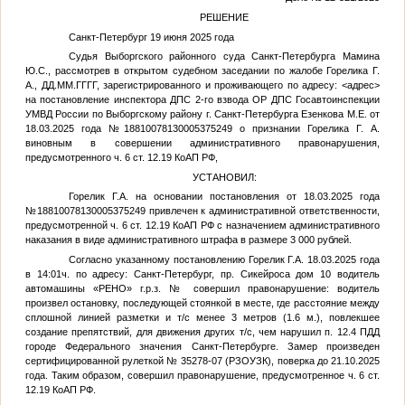
РЕШЕНИЕ
Санкт-Петербург 19 июня 2025 года
Судья Выборгского районного суда Санкт-Петербурга Мамина
Ю.С., рассмотрев в открытом судебном заседании по жалобе
Горелика Г.
А.
,
ДД.ММ.ГГГГ
, зарегистрированного и проживающего по адресу:
<адрес>
на постановление инспектора ДПС 2-го взвода ОР ДПС Госавтоинспекции
УМВД России по Выборгскому району г. Санкт-Петербурга
Езенкова М.Е.
от
18.03.2025 года №18810078130005375249 о признании
Горелика Г. А.
виновным в совершении административного правонарушения,
предусмотренного ч. 6 ст. 12.19 КоАП РФ,
УСТАНОВИЛ:
Горелик Г.А.
на основании постановления от 18.03.2025 года
№18810078130005375249 привлечен к административной ответственности,
предусмотренной ч. 6 ст. 12.19 КоАП РФ с назначением административного
наказания в виде административного штрафа в размере 3 000 рублей.
Согласно указанному постановлению
Горелик Г.А.
18.03.2025 года
в 14:01ч. по адресу: Санкт-Петербург, пр. Сикейроса дом 10 водитель
автомашины «РЕНО» г.р.з.
№
совершил правонарушение: водитель
произвел остановку, последующей стоянкой в месте, где расстояние между
сплошной линией разметки и т/с менее 3 метров (1.6 м.), повлекшее
создание препятствий, для движения других т/с, чем нарушил п. 12.4 ПДД
городе Федерального значения Санкт-Петербурге. Замер произведен
сертифицированной рулеткой № 35278-07 (РЗОУЗК), поверка до 21.10.2025
года. Таким образом, совершил правонарушение, предусмотренное ч. 6 ст.
12.19 КоАП РФ.