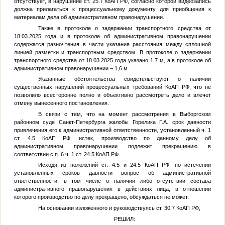
отсутствует, в нарушение ст. 25.7 КоАП РФ, согласно которой видеозапись
должна прилагаться к процессуальному документу для приобщения к
материалам дела об административном правонарушении.
Также в протоколе о задержании транспортного средства от
18.03.2025 года и в протоколе об административном правонарушении
содержатся разночтения в части указания расстояния между сплошной
линией разметки и транспортным средством. В протоколе о задержании
транспортного средства от 18.03.2025 года указано 1,7 м, а в протоколе об
административном правонарушении – 1,6 м.
Указанные обстоятельства свидетельствуют о наличии
существенных нарушений процессуальных требований КоАП РФ, что не
позволило всесторонне полно и объективно рассмотреть дело и влечет
отмену вынесенного постановления.
В связи с тем, что на момент рассмотрения в Выборгском
районном суде Санкт-Петербурга жалобы
Горелика Г.А.
срок давности
привлечения его к административной ответственности, установленный ч. 1
ст. 4.5 КоАП РФ, истек, производство по данному делу об
административном правонарушении подлежит прекращению в
соответствии с п. 6 ч. 1 ст. 24.5 КоАП РФ.
Исходя из положений ст. 4.5 и 24.5 КоАП РФ, по истечении
установленных сроков давности вопрос об административной
ответственности, в том числе о наличии либо отсутствии состава
административного правонарушения в действиях лица, в отношении
которого производство по делу прекращено, обсуждаться не может.
На основании изложенного и руководствуясь ст. 30.7 КоАП РФ,
РЕШИЛ: