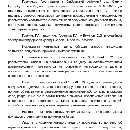
Гореликом Г.А.
подана в Выборгский районный суд Санкт-
Петербурга жалоба, в которой он просит постановление от 18.03.2025 года
отменить, производство по делу прекратить, указывая, что ПДД РФ не
нарушал, должностным лицом допущены процессуальные нарушения, не
рассмотрено ходатайство о возможности получения юридической помощи,
не выданы процессуальные документы, копия протокола о задержании
транспортного средства.
Горелик Г.А.
, защитник
Горелика Г.А.
–
Бекетов С.В.
в судебном
заседании поддержали доводы жалобы в полном объеме.
Исследовав материалы дела, обсудив жалобу, выслушав
заявителя, защитника, прихожу к нижеследующему.
В соответствии с требованиями ст. 30.6 КоАП РФ при
рассмотрении жалобы на постановление по делу об административном
правонарушении проверяются на основании имеющихся в деле и
дополнительно представленных материалов законность и обоснованность
вынесенного постановления.
В соответствии со статьей 24.1. КоАП РФ задачами производства
по делам об административных правонарушениях являются всестороннее,
полное, объективное и своевременное выяснение обстоятельств каждого
дела, разрешение его в соответствии с законом, обеспечение исполнения
вынесенного постановления, а также выявление причин и условий,
способствовавших совершению административных правонарушений.
Вместе с тем должностным лицом указанные требования закона
при рассмотрении дела выполнены не были.
Лицо, в отношении которого ведется производство по делу об
административном правонарушении, вправе заявлять ходатайства,