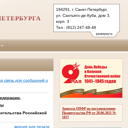
194291, г. Санкт-Петербург,
ул. Сантьяго-де-Куба, дом 3,
ПЕТЕРБУРГА
корп. 3
Тел.: (812) 247-48-48
247-48-03
развернуть
247-48-04 (приемн.)
vbr.spb@sudrf.ru
я связь для сообщений о
Федерации,
ты
Запросы ОПФР по постановлению
вительства Российской
Правительства РФ от 28.06.2021 №
1037
версия для печати